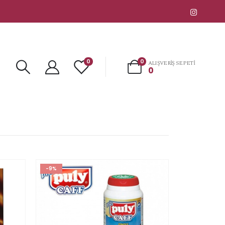
0
0
ALIŞVERIŞ SEPETI
0
-9%
İstek
İstek
listesine
listesine