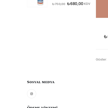
0
5 üzerinden
₺
680,00
₺
750,00
KDV
₺
Göster:
Sosyal medya
Ödeme yöntemi