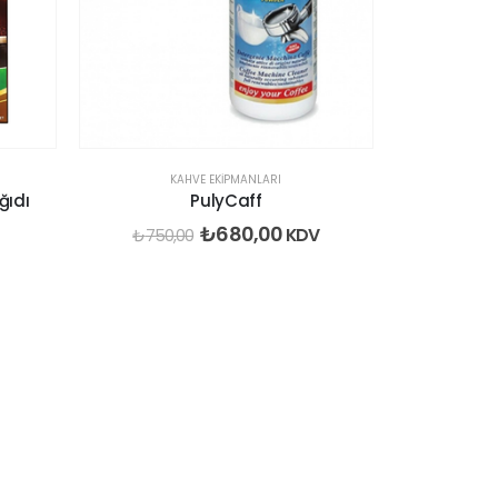
ekle
ekle
KAHVE EKIPMANLARI
ğıdı
PulyCaff
₺
680,00
KDV
₺
750,00