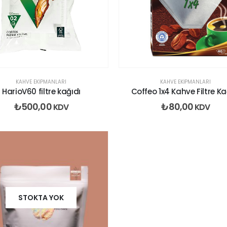
ekle
KAHVE EKIPMANLARI
KAHVE EKIPMANLARI
HarioV60 filtre kağıdı
Coffeo 1x4 Kahve Filtre Ka
₺
500,00
₺
80,00
KDV
KDV
İstek
listesine
STOKTA YOK
ekle