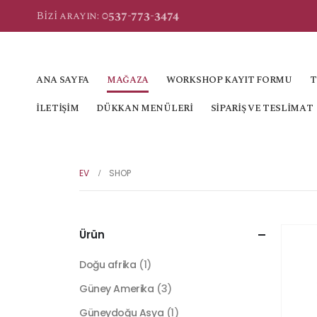
0537-773-3474
Bizi arayın:
ANA SAYFA
MAĞAZA
WORKSHOP KAYIT FORMU
T
İLETIŞIM
DÜKKAN MENÜLERI
SIPARIŞ VE TESLIMAT
EV
SHOP
Ürün
Doğu afrika
(1)
Güney Amerika
(3)
Güneydoğu Asya
(1)