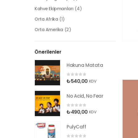
Kahve Ekipmanları
(4)
Orta Afrika
(1)
Orta Amerika
(2)
Önerilenler
Hakuna Matata
0
5 üzerinden
₺
540,00
KDV
No Acid, No Fear
0
5 üzerinden
₺
490,00
KDV
PulyCaff