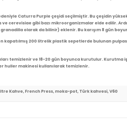
niyle Caturra Purple çeşidi seçilmiştir. Bu çeşidin yüksek 
ve cerevisiae gibi bazı mikroorganizmalar elde edilir. Ard
 granadilla olarak da bilinir) eklenir. Bu karışım 8 gün boy
 kapatılmış 200 litrelik plastik sepetlerde bulunan pulpa
arı temizlenir ve 18-20 gün boyunca kurutulur. Kurutma işl
 huller makinesi kullanılarak temizlenir.
iltre Kahve, French Press, moka-pot, Türk kahvesi, V60