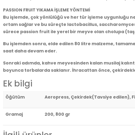
PASSION FRUIT YIKAMA İŞLEME YÖNTEMİ
Bu işlemde, çok yönlülüğü ve her tür işleme uygunluğu nede
ortam sağlar ve bu süreçte lactobacillus, saccharomyces 
sürece passion fruit ile yerel bir meyve olan cholupa (taş
Bu işlemden sonra, elde edilen 80 litre malzeme, tamamen
saat daha devam eder.
Sonraki adımda, kahve meyvesinden kalan musilaj kalıntıl
boyunca torbalarda saklanır. İhracattan önce, çekirdekler
Ek bilgi
Öğütüm
Aeropress, Çekirdek(Tavsiye edilen), F
Gramaj
200, 800 gr