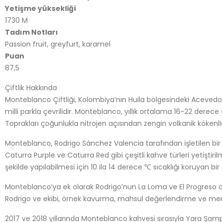
Yetişme yüksekliği
1730 M
Tadım Notları
Passion fruit, greyfurt, karamel
Puan
87,5
Çiftlik Hakkında
Monteblanco Çiftliği, Kolombiya’nın Huila bölgesindeki Acevedo
milli parkla çevrilidir. Monteblanco, yıllık ortalama 16-22 derece 
Toprakları çoğunlukla nitrojen açısından zengin volkanik kökenlid
Monteblanco, Rodrigo Sánchez Valencia tarafından işletilen bir a
Caturra Purple ve Caturra Red gibi çeşitli kahve türleri yetiştir
şekilde yapılabilmesi için 10 ila 14 derece ℃ sıcaklığı koruyan b
Monteblanco’ya ek olarak Rodrigo’nun La Loma ve El Progreso adın
Rodrigo ve ekibi, örnek kavurma, mahsul değerlendirme ve me
2017 ve 2018 yıllarında Monteblanco kahvesi sırasıyla Yara Şampi