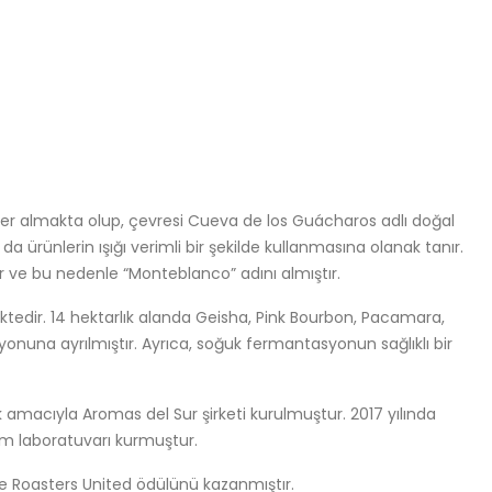
yer almakta olup, çevresi Cueva de los Guácharos adlı doğal
 da ürünlerin ışığı verimli bir şekilde kullanmasına olanak tanır.
nir ve bu nedenle “Monteblanco” adını almıştır.
ektedir. 14 hektarlık alanda Geisha, Pink Bourbon, Pacamara,
syonuna ayrılmıştır. Ayrıca, soğuk fermantasyonun sağlıklı bir
k amacıyla Aromas del Sur şirketi kurulmuştur. 2017 yılında
m laboratuvarı kurmuştur.
ise Roasters United ödülünü kazanmıştır.