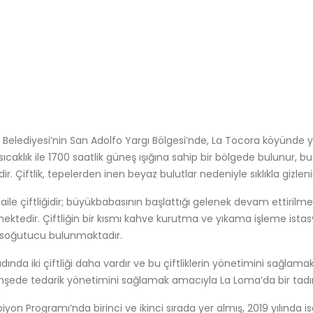
 Belediyesi’nin San Adolfo Yargı Bölgesi’nde, La Tocora köyünde 
sıcaklık ile 1700 saatlik güneş ışığına sahip bir bölgede bulunur, bu
ir. Çiftlik, tepelerden inen beyaz bulutlar nedeniyle sıklıkla gizle
ile çiftliğidir; büyükbabasının başlattığı gelenek devam ettirilm
ilmektedir. Çiftliğin bir kısmı kahve kurutma ve yıkama işleme ista
ir soğutucu bulunmaktadır.
da iki çiftliği daha vardır ve bu çiftliklerin yönetimini sağlama
nşede tedarik yönetimini sağlamak amacıyla La Loma’da bir tadı
yon Programı’nda birinci ve ikinci sırada yer almış, 2019 yılında 